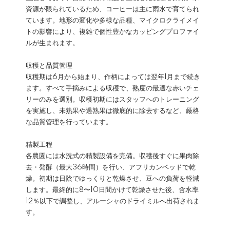
資源が限られているため、コーヒーは主に雨水で育てられ
ています。地形の変化や多様な品種、マイクロクライメイ
トの影響により、複雑で個性豊かなカッピングプロファイ
ルが生まれます。
収穫と品質管理
収穫期は6月から始まり、作柄によっては翌年1月まで続き
ます。すべて手摘みによる収穫で、熟度の最適な赤いチェ
リーのみを選別。収穫初期にはスタッフへのトレーニング
を実施し、未熟果や過熟果は徹底的に除去するなど、厳格
な品質管理を行っています。
精製工程
各農園には水洗式の精製設備を完備。収穫後すぐに果肉除
去・発酵（最大36時間）を行い、アフリカンベッドで乾
燥。初期は日陰でゆっくりと乾燥させ、豆への負荷を軽減
します。最終的に8〜10日間かけて乾燥させた後、含水率
12％以下で調整し、アルーシャのドライミルへ出荷されま
す。