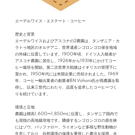
エーデルワイス・エステート・コーヒー
歴史と背景
エーデルワイスおよびアスコナの2農園は、タンザニア・カ
ラトゥ地区のオルデアニ、世界遺産ンゴロンゴロ保全地域
の外縁に位置しています。1900年頃、ドイツ人入植者が
アスコナ農園に居住し、1926年から1931年にかけてコー
ヒー栽培を開始。第二次世界大戦後はイギリスの管理下に
置かれ、1950年代には米国企業に売却されました。1969
年、コーヒー輸出業者の創業者BN Vohora氏が両農園を取
得し、以来三世代にわたり、品質を追求したコーヒーづく
りを続けています。
環境と立地
農園は標高1,600〜1,850mに位置し、タンザニア国内で
も屈指の高地栽培地です。隣接するンゴロンゴロの原生林
にはゾウ、バッファロー、ライオンなど多様な野生動物が
生息しており、自然環境の保護を重視した農法を採用。水