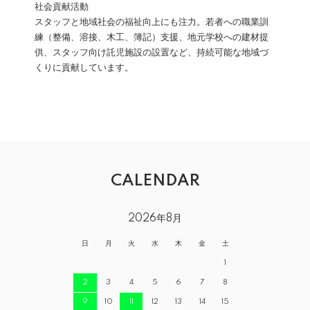
社会貢献活動
スタッフと地域社会の福祉向上にも注力。若者への職業訓
練（整備、溶接、木工、簿記）支援、地元学校への建材提
供、スタッフ向け託児施設の設置など、持続可能な地域づ
くりに貢献しています。
CALENDAR
2026年8月
日
月
火
水
木
金
土
1
2
3
4
5
6
7
8
9
10
11
12
13
14
15