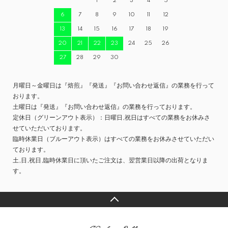
1
2
3
4
5
6
7
8
9
10
11
12
13
14
15
16
17
18
19
20
21
22
23
24
25
26
27
28
29
30
月曜日～金曜日は『焙煎』『発送』『お問い合わせ返信』の業務を行って
おります。
土曜日は『発送』『お問い合わせ返信』の業務を行っております。
定休日（グリーンアウト表示）：日曜日,祝日はすべての業務をお休みさ
せていただいております。
臨時休業日（ブルーアウト表示）はすべての業務をお休みさせていただい
ております。
土,日,祝日,臨時休業日に頂いたご注文は、翌営業日以降の出荷となりま
す。