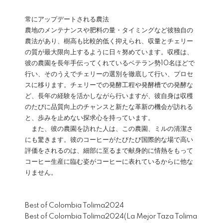
常にアップデートされる農法
農地のメンテナンスや肥料の量・タイミングなど彼独自の
農法があり、樹高も比較的低く抑えられ、収量とチェリー
の質が最大限向上するように日々努めています。収穫は、
彼の農園を長年手伝ってくれているベテラン勢10名ほどで
行い、そのうえでチェリーの選別を徹底して行い、プロセ
スに移ります。チェリーでの発酵工程や発酵槽での発酵な
ど、長年の経験を活かしながら行いますが、彼自身は収穫
のたびに品質向上のチャンスと新たな革新の機会が訪れる
と、歩みを止めない探求心を持っています。
また、彼の農園を訪れた人は、この農園、ミルの清潔さ
にも驚きます。彼のコーヒーがたびたび国際的な場で高い
評価をされるのは、細部に至るまで献身的に情熱をもって
コーヒー生産に臨む姿がコーヒーに表れているからに他な
りません。
Best of Colombia Tolima2024
Best of Colombia Tolima2024(La Mejor Taza Tolima