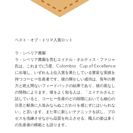
ベスト・オブ・トリマ入賞ロット
ラ・シベリア農園
ラ・シベリア農園を営むエイナル・オルティス・ファジャ
氏は、これまでに5度、Colombia Cup of Excellence
に出場し、いずれも上位入賞を果たしている豊富な実績を
持つコーヒー生産者です。彼の輝かしい成功は、長年の努
力と絶え間ないフィードバックの結果であり、彼の底なし
の情熱によります。彼をよく知る人は、「エイナルさんと
話していると、コーヒー生産のどの段階においても細心の
注意と献身に人並みならぬこだわりを感じずにはいられな
い」と言います。また常に新しいテクニックを試し、プロ
セスを洗練させながら品質を向上させる、職人の姿は多く
の生産者の模範とも語ります。