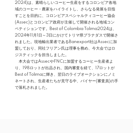
2024)は、素晴らしいコーヒー生産をするコロンビア各地
域のコーヒー・農家をハイライトし、さらなる発展を目指
すことを目的に、コロンビアスペシャルティコーヒー協会
(Assec)とコロンビア政府が主催して開催される地域コン
ペティションです。Best of Colombia Tolima2024は、
2024年11月1日～3日にかけてトリマ県プラナダスで開催さ
れました。現地輸出業者であるBanexport社はAssecに加
盟しており、同社フリアン氏は理事を務め、今大会ではロ
ジスティックを担当しました。
本大会ではAssecやFNCに加盟するコーヒー生産者よ
り、198ロットが出品され、国内審査を経て、17ロットが
Best of Tolimaに輝き、翌日のライブオークションにノミ
ネートされ、生産者たちが見守る中、バイヤー(審査員)の手
で落札されました。