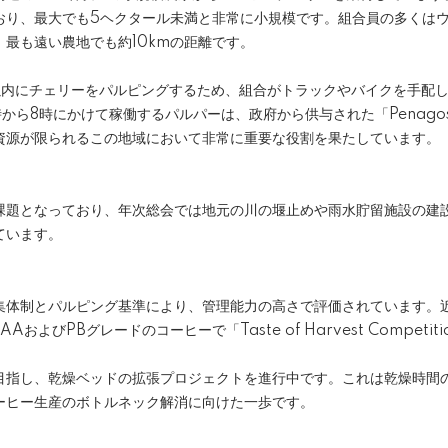
おり、最大でも5ヘクタール未満と非常に小規模です。組合員の多くは
最も遠い農地でも約10kmの距離です。
以内にチェリーをパルピングするため、組合がトラックやバイクを手配
から8時にかけて稼働するパルパーは、政府から供与された「Penagos 
資源が限られるこの地域において非常に重要な役割を果たしています。
課題となっており、年次総会では地元の川の堰止めや雨水貯留施設の建
ています。
集体制とパルピング基準により、管理能力の高さで評価されています。
AおよびPBグレードのコーヒーで「Taste of Harvest Compet
目指し、乾燥ベッドの拡張プロジェクトを進行中です。これは乾燥時間
ーヒー生産のボトルネック解消に向けた一歩です。