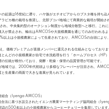
の起源は16世紀に遡り、ハヤ族がエチオピアからロブスタ種を持ち込んだ
アラビカ種の栽培を推奨し、北部ブコバ地域にて商業的な栽培が開始さ
変更され、中央集約型のオークション制度から地域分散型へと移行。これ
購入が禁止され、輸出はAMCOSや大規模農園を通じてのみ行われるよ
0%以上は小規模農家によって生産されており、AMCOSの台頭により
抑え、価格プレミアムが直接メンバーに還元される仕組みとなっておりま
ほとんどの小規模農家が自宅で水洗処理を行う「ホームプロセス（HP
理の伝統が根付いており、発酵・乾燥・保管の品質管理が可能です。
ガ地域では、2000年代初頭より多様なフレーバーが注目され、AMC
質と生産量の両面で大きな進展が見られています。
合（Iyenga AMCOS）
組合法に基づき設立されたイエンガ農業マーケティング協同組合（Iyenga
周辺の500名以上の小規模農家からコーヒーチェリーを集荷しています