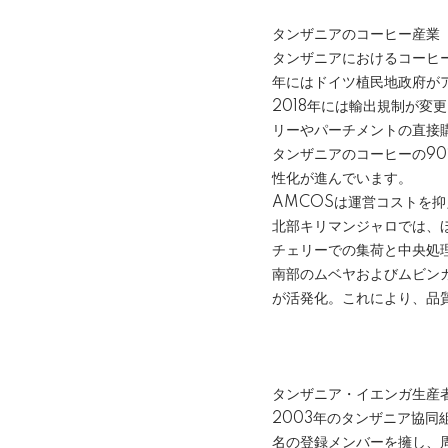
タンザニアのコーヒー産業
タンザニアにおけるコーヒー
年にはドイツ植民地政府が
2018年には輸出規制が
リーやパーチメントの直接
タンザニアのコーヒーの9
性化が進んでいます。
AMCOSは運営コストを
北部キリマンジャロでは、
チェリーでの集荷と中央処
南部のムベヤおよびムビン
が活発化。これにより、品
タンザニア・イエンガ生産者組
2003年のタンザニア協同
名の登録メンバーを擁し、