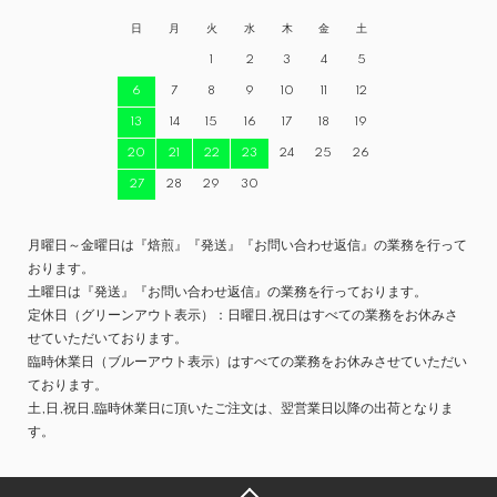
日
月
火
水
木
金
土
1
2
3
4
5
6
7
8
9
10
11
12
13
14
15
16
17
18
19
20
21
22
23
24
25
26
27
28
29
30
月曜日～金曜日は『焙煎』『発送』『お問い合わせ返信』の業務を行って
おります。
土曜日は『発送』『お問い合わせ返信』の業務を行っております。
定休日（グリーンアウト表示）：日曜日,祝日はすべての業務をお休みさ
せていただいております。
臨時休業日（ブルーアウト表示）はすべての業務をお休みさせていただい
ております。
土,日,祝日,臨時休業日に頂いたご注文は、翌営業日以降の出荷となりま
す。