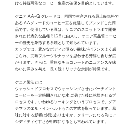
ける持続可能なコーヒー生産の確保を目的としています。
ケニア AA-Q グレードは、同国で生産される最上級規格で
ある AAグレードのコーヒー豆を厳選してブレンドした商
品です。使用している豆は、ケニアのスコットラボで開発
された代表的な品種 SL28 に由来し、ケニア高品質コーヒ
ーの歴史を象徴する系統として知られています。
カップでは、豊かなボディと明るい酸味がバランスよく感
じられ、完熟フルーツやナッツを思わせる芳醇な香りが広
がります。さらに、重厚なチョコレートのニュアンスが味
わいに深みを与え、長く続くリッチな余韻が特徴です。
ケニア製法とは
ウォッシュドプロセスでウォッシングさせたパーチメント
コーヒーを一定時間きれいな水に浸けた後に乾燥させるプ
ロセスです。いわゆるソーキングというプロセスで、グア
テマラのエル・インヘルトもこの方式を取っています。風
味に対する影響は諸説ありますが、クリーンになる為にア
シディティや甘さが明確になるとも言われています。