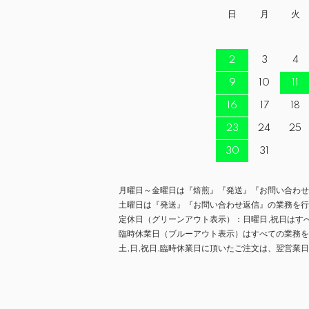
日
月
火
2
3
4
9
10
11
16
17
18
23
24
25
30
31
月曜日～金曜日は『焙煎』『発送』『お問い合わせ
土曜日は『発送』『お問い合わせ返信』の業務を行
定休日（グリーンアウト表示）：日曜日,祝日はす
臨時休業日（ブルーアウト表示）はすべての業務を
土,日,祝日,臨時休業日に頂いたご注文は、翌営業