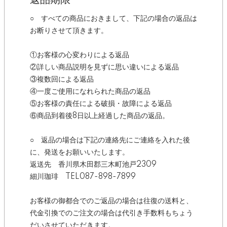
返品期限
○ すべての商品におきまして、下記の場合の返品は
お断りさせて頂きます。
①お客様の心変わりによる返品
②詳しい商品説明を見ずに思い違いによる返品
③複数回による返品
④一度ご使用になれられた商品の返品
⑤お客様の責任による破損・故障による返品
⑥商品到着後8日以上経過した商品の返品。
○ 返品の場合は下記の連絡先にご連絡を入れた後
に、発送をお願いいたします。
返送先 香川県木田郡三木町池戸2309
細川珈琲 TEL087-898-7899
お客様の御都合でのご返品の場合は往復の送料と、
代金引換でのご注文の場合は代引き手数料もちょう
だいさせていただきます。